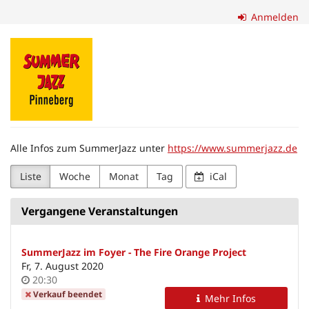
Zum
Anmelden
Haupt-
Inhalt
Förderverein
springen
SummerJazz
Pinneberg
e.
Alle Infos zum SummerJazz unter
https://www.summerjazz.de
V.
Liste
Woche
Monat
Tag
iCal
Vergangene Veranstaltungen
SummerJazz im Foyer - The Fire Orange Project
Fr, 7. August 2020
Uhrzeit
20:30
Verkauf beendet
Mehr Infos