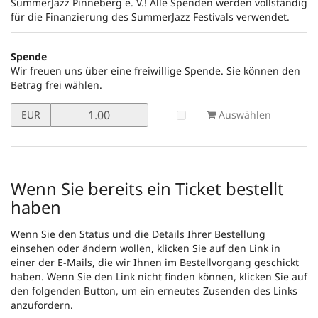
SummerJazz Pinneberg e. V.! Alle Spenden werden vollständig
für die Finanzierung des SummerJazz Festivals verwendet.
Spende
Wir freuen uns über eine freiwillige Spende. Sie können den
Betrag frei wählen.
Preis
Auswählen
EUR
in
EUR
für
Spende
setzen
Wenn Sie bereits ein Ticket bestellt
haben
Wenn Sie den Status und die Details Ihrer Bestellung
einsehen oder ändern wollen, klicken Sie auf den Link in
einer der E-Mails, die wir Ihnen im Bestellvorgang geschickt
haben. Wenn Sie den Link nicht finden können, klicken Sie auf
den folgenden Button, um ein erneutes Zusenden des Links
anzufordern.