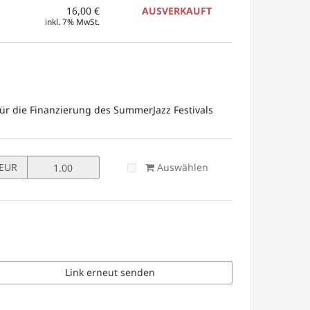
16,00 €
AUSVERKAUFT
inkl. 7% MwSt.
ür die Finanzierung des SummerJazz Festivals
Preis
Auswählen
EUR
in
EUR
für
Spende
setzen
Link erneut senden