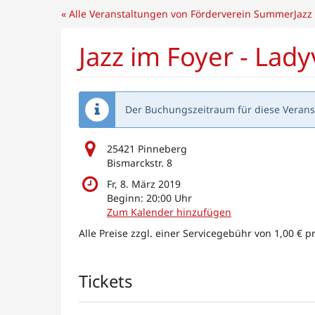
Zum
« Alle Veranstaltungen von Förderverein SummerJazz 
Haupt-
Inhalt
Jazz im Foyer - Lad
springen
Der Buchungszeitraum für diese Veranst
25421 Pinneberg
Bismarckstr. 8
Fr, 8. März 2019
Beginn:
20:00
Uhr
Zum Kalender hinzufügen
Alle Preise zzgl. einer Servicegebühr von 1,00 € p
Produkte
Tickets