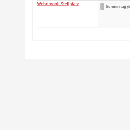
auswähle
Wohnmobil-Stellplatz
Donnerstag
(f