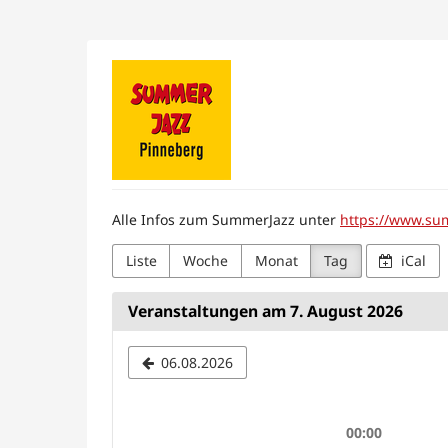
Zum
Haupt-
Inhalt
Förderverein
springen
SummerJazz
Pinneberg
e.
Alle Infos zum SummerJazz unter
https://www.su
V.
Liste
Woche
Monat
Tag
iCal
Veranstaltungen am 7. August 2026
Datum
06.08.2026
zur
Anzeige
00:00