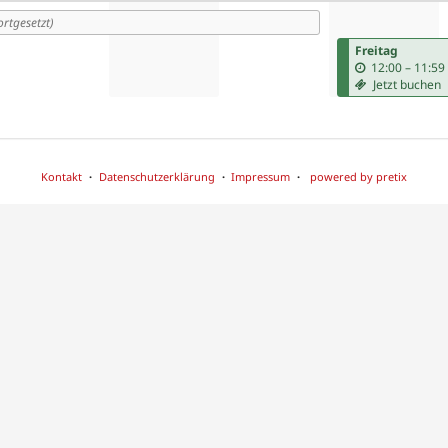
n
ortgesetzt)
Freitag
12:00
–
11:59
Jetzt buchen
Kontakt
Datenschutzerklärung
Impressum
powered by pretix