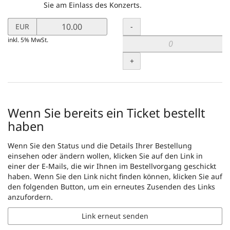
Sie am Einlass des Konzerts.
Preis
Menge
-
EUR
in
inkl. 5% MwSt.
EUR
für
+
Not(en)groschen
-
Selbstabholung
setzen
Wenn Sie bereits ein Ticket bestellt
haben
Wenn Sie den Status und die Details Ihrer Bestellung
einsehen oder ändern wollen, klicken Sie auf den Link in
einer der E-Mails, die wir Ihnen im Bestellvorgang geschickt
haben. Wenn Sie den Link nicht finden können, klicken Sie auf
den folgenden Button, um ein erneutes Zusenden des Links
anzufordern.
Link erneut senden