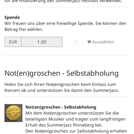
für die Finanzierung des SummerJazz Festivals verwendet.
Spende
Wir freuen uns über eine freiwillige Spende. Sie können den
Betrag frei wählen.
Preis
Auswählen
EUR
in
EUR
für
Spende
setzen
Not(en)groschen - Selbstabholung
Holen Sie sich Ihren Not(en)groschen beim Einlass zum
Konzert ab und unterstützen Sie damit den SummerJazz.
Not(en)groschen - Selbstabholung
Mit dem Not(en)groschen unterstützen Sie die
beteiligten Musiker und tragen zum langfristigen
Erhalt des SummerJazz Pinneberg bei.
Den Not(en)groschen zur Selbstabholung erhalten