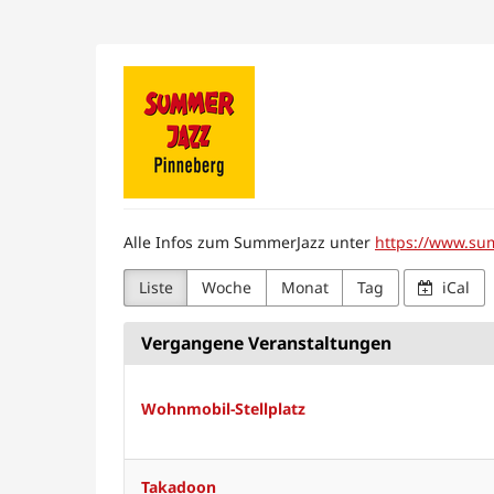
Zum
Haupt-
Inhalt
Förderverein
springen
SummerJazz
Pinneberg
e.
Alle Infos zum SummerJazz unter
https://www.su
V.
Liste
Woche
Monat
Tag
iCal
Vergangene Veranstaltungen
Wohnmobil-Stellplatz
Takadoon