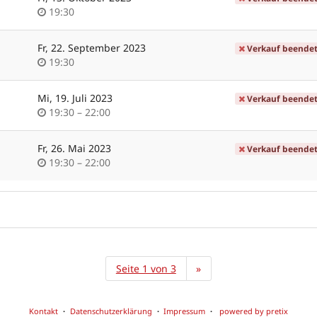
Uhrzeit
19:30
Fr, 22. September 2023
Verkauf beende
Uhrzeit
19:30
Mi, 19. Juli 2023
Verkauf beende
Uhrzeit
bis
19:30
–
22:00
Fr, 26. Mai 2023
Verkauf beende
Uhrzeit
bis
19:30
–
22:00
Seite 1 von 3
»
Kontakt
Datenschutzerklärung
Impressum
powered by pretix