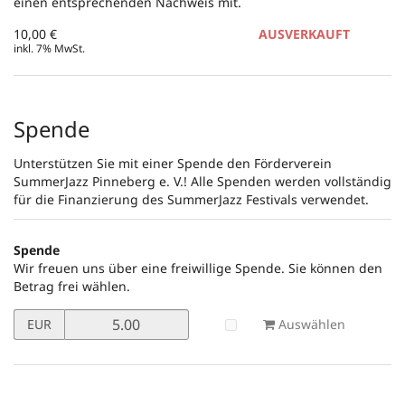
einen entsprechenden Nachweis mit.
10,00 €
AUSVERKAUFT
inkl. 7% MwSt.
Spende
Unterstützen Sie mit einer Spende den Förderverein
SummerJazz Pinneberg e. V.! Alle Spenden werden vollständig
für die Finanzierung des SummerJazz Festivals verwendet.
Spende
Wir freuen uns über eine freiwillige Spende. Sie können den
Betrag frei wählen.
Preis
Auswählen
EUR
in
EUR
für
Spende