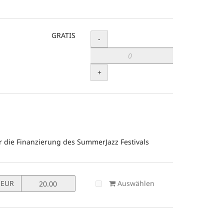
GRATIS
Menge
-
+
r die Finanzierung des SummerJazz Festivals
Preis
Auswählen
EUR
in
EUR
für
Spende