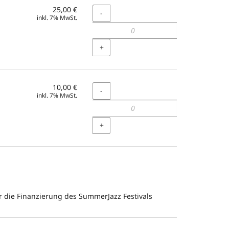
25,00 €
Menge
-
inkl. 7% MwSt.
+
10,00 €
Menge
-
inkl. 7% MwSt.
+
r die Finanzierung des SummerJazz Festivals