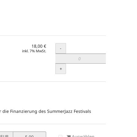
18,00 €
Menge
-
inkl. 7% MwSt.
+
r die Finanzierung des SummerJazz Festivals
Preis
Auswählen
EUR