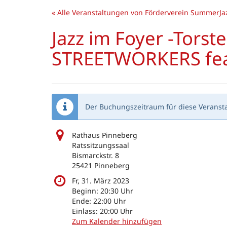
Zum
« Alle Veranstaltungen von Förderverein SummerJaz
Haupt-
Inhalt
Jazz im Foyer -Tors
springen
STREETWORKERS feat
Der Buchungszeitraum für diese Veransta
Rathaus Pinneberg
Ratssitzungssaal
Bismarckstr. 8
25421 Pinneberg
Fr, 31. März 2023
Beginn:
20:30
Uhr
Ende:
22:00
Uhr
Einlass:
20:00
Uhr
Zum Kalender hinzufügen