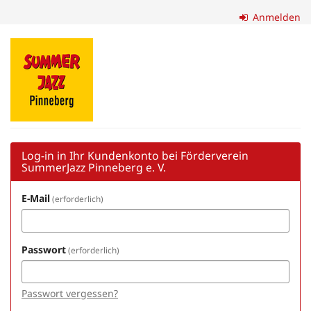
Zum
Anmelden
Haupt-
Inhalt
Förderverein
springen
SummerJazz
Pinneberg
e.
V.
Log-in in Ihr Kundenkonto bei Förderverein
SummerJazz Pinneberg e. V.
E-Mail
erforderlich
Passwort
erforderlich
Passwort vergessen?