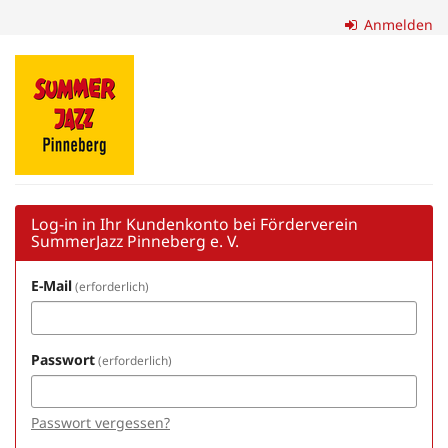
Zum
Anmelden
Haupt-
Inhalt
Förderverein
springen
SummerJazz
Pinneberg
e.
V.
Log-in in Ihr Kundenkonto bei Förderverein
SummerJazz Pinneberg e. V.
E-Mail
erforderlich
Passwort
erforderlich
Passwort vergessen?