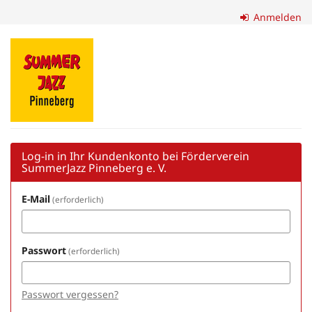
Zum
Anmelden
Haupt-
Inhalt
Förderverein
springen
SummerJazz
Pinneberg
e.
V.
Log-in in Ihr Kundenkonto bei Förderverein
SummerJazz Pinneberg e. V.
E-Mail
erforderlich
Passwort
erforderlich
Passwort vergessen?