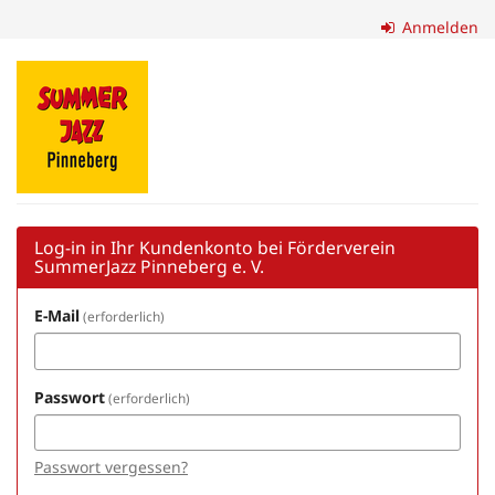
Zum
Anmelden
Haupt-
Inhalt
Förderverein
springen
SummerJazz
Pinneberg
e.
V.
Log-in in Ihr Kundenkonto bei Förderverein
SummerJazz Pinneberg e. V.
E-Mail
erforderlich
Passwort
erforderlich
Passwort vergessen?