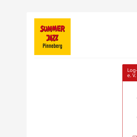
Zum
Haupt-
Inhalt
Förderverein
springen
SummerJazz
Pinneberg
e.
V.
Log-
e. V.