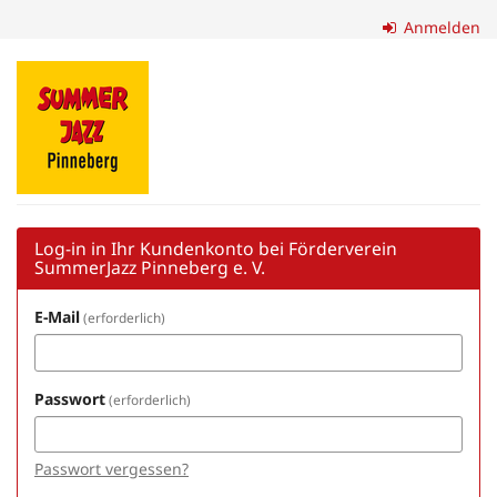
Zum
Anmelden
Haupt-
Inhalt
Förderverein
springen
SummerJazz
Pinneberg
e.
V.
Log-in in Ihr Kundenkonto bei Förderverein
SummerJazz Pinneberg e. V.
E-Mail
erforderlich
Passwort
erforderlich
Passwort vergessen?