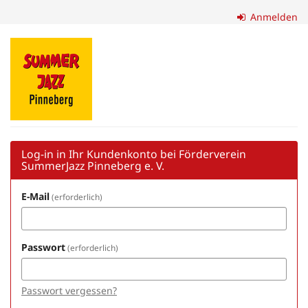
Zum
Anmelden
Haupt-
Inhalt
Förderverein
springen
SummerJazz
Pinneberg
e.
V.
Log-in in Ihr Kundenkonto bei Förderverein
SummerJazz Pinneberg e. V.
E-Mail
erforderlich
Passwort
erforderlich
Passwort vergessen?