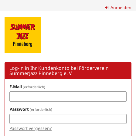
Zum
Anmelden
Haupt-
Inhalt
Förderverein
springen
SummerJazz
Pinneberg
e.
V.
Log-in in Ihr Kundenkonto bei Förderverein
SummerJazz Pinneberg e. V.
E-Mail
erforderlich
Passwort
erforderlich
Passwort vergessen?