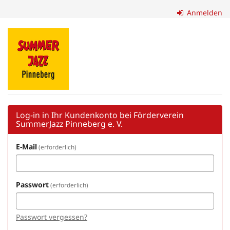
Zum
Anmelden
Haupt-
Inhalt
Förderverein
springen
SummerJazz
Pinneberg
e.
V.
Log-in in Ihr Kundenkonto bei Förderverein
SummerJazz Pinneberg e. V.
E-Mail
erforderlich
Passwort
erforderlich
Passwort vergessen?