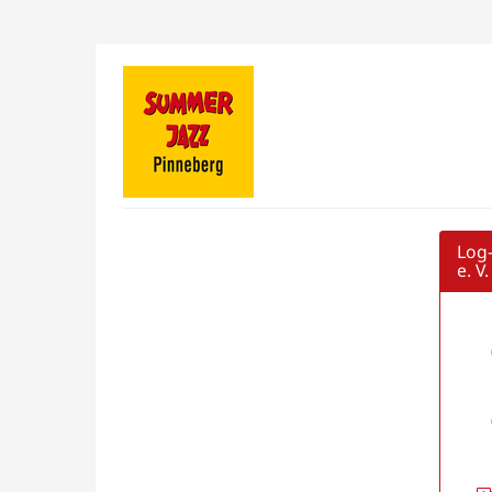
Zum
Haupt-
Inhalt
Förderverein
springen
SummerJazz
Pinneberg
e.
V.
Log-
e. V.