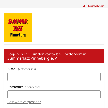
Zum
Anmelden
Haupt-
Inhalt
Förderverein
springen
SummerJazz
Pinneberg
e.
V.
Log-in in Ihr Kundenkonto bei Förderverein
SummerJazz Pinneberg e. V.
E-Mail
erforderlich
Passwort
erforderlich
Passwort vergessen?