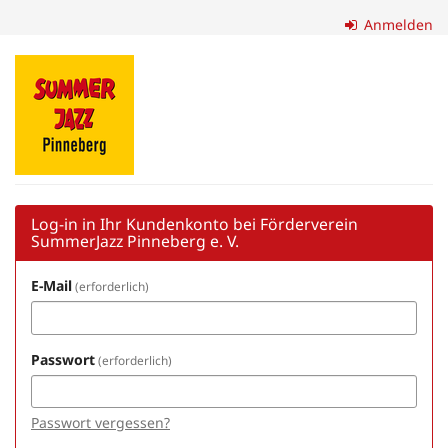
Zum
Anmelden
Haupt-
Inhalt
Förderverein
springen
SummerJazz
Pinneberg
e.
V.
Log-in in Ihr Kundenkonto bei Förderverein
SummerJazz Pinneberg e. V.
E-Mail
erforderlich
Passwort
erforderlich
Passwort vergessen?