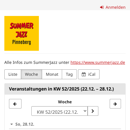
Zum
Anmelden
Haupt-
Inhalt
Förderverein
springen
SummerJazz
Pinneberg
e.
Alle Infos zum SummerJazz unter
https://www.summerjazz.de
V.
Liste
Woche
Monat
Tag
iCal
Veranstaltungen in KW 52/2025 (22.12. – 28.12.)
Woche
Woche
zur
Anzeige
So, 28.12.
auswählen