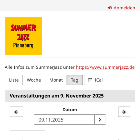
Zum
Anmelden
Haupt-
Inhalt
Förderverein
springen
SummerJazz
Pinneberg
e.
Alle Infos zum SummerJazz unter
https://www.summerjazz.de
V.
Liste
Woche
Monat
Tag
iCal
Veranstaltungen am 9. November 2025
Datum
Datum
zur
Anzeige
auswählen