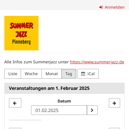
Zum
Anmelden
Haupt-
Inhalt
Förderverein
springen
SummerJazz
Pinneberg
e.
Alle Infos zum SummerJazz unter
https://www.summerjazz.de
V.
Liste
Woche
Monat
Tag
iCal
Veranstaltungen am 1. Februar 2025
Datum
Datum
zur
Anzeige
auswählen