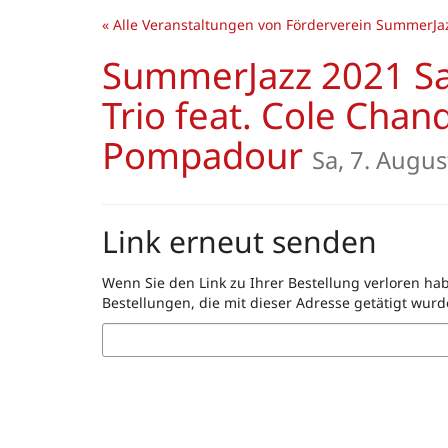
Zum
« Alle Veranstaltungen von Förderverein SummerJaz
Haupt-
Inhalt
SummerJazz 2021 Sam
springen
Trio feat. Cole Cha
Pompadour
Sa, 7. Augu
Link erneut senden
Wenn Sie den Link zu Ihrer Bestellung verloren hab
Bestellungen, die mit dieser Adresse getätigt wurd
E-
Mail